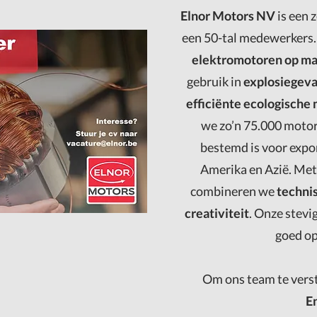
Elnor Motors NV
is een 
een 50-tal medewerkers
elektromotoren op ma
gebruik in
explosiegeva
efficiënte ecologische
we zo’n 75.000 moto
bestemd is voor expor
Amerika en Azië. Met
combineren we
techni
creativiteit
. Onze stevi
goed op
Om ons team te vers
E