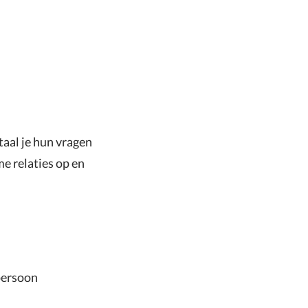
taal je hun vragen
e relaties op en
persoon