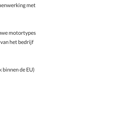
amenwerking met
ieuwe motortypes
van het bedrijf
k binnen de EU)