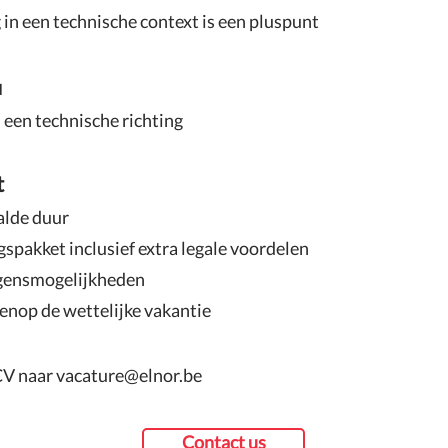
in een technische context is een pluspunt
u
 een technische richting
t
alde duur
spakket inclusief extra legale voordelen
ngensmogelijkheden
nop de wettelijke vakantie
CV naar
vacature@elnor.be
Contact us