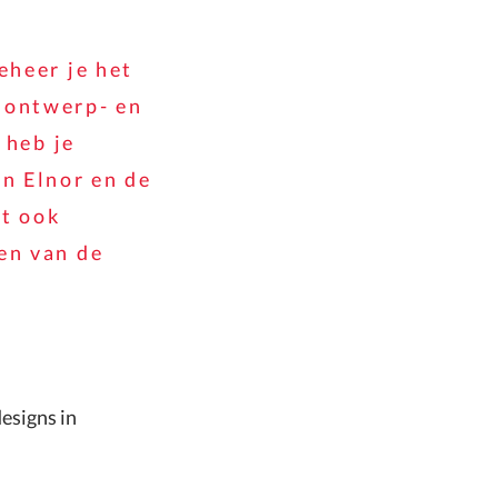
eheer je het
 ontwerp- en
 heb je
n Elnor en de
bt ook
en van de
esigns in